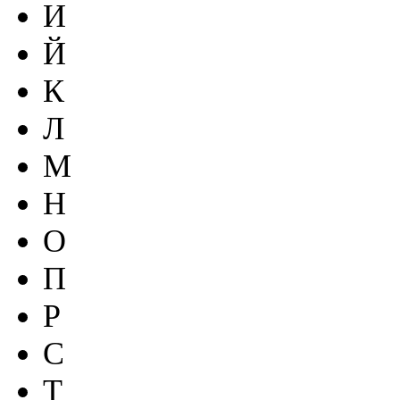
И
Й
К
Л
М
Н
О
П
Р
С
Т