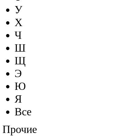
У
Х
Ч
Ш
Щ
Э
Ю
Я
Все
Прочие